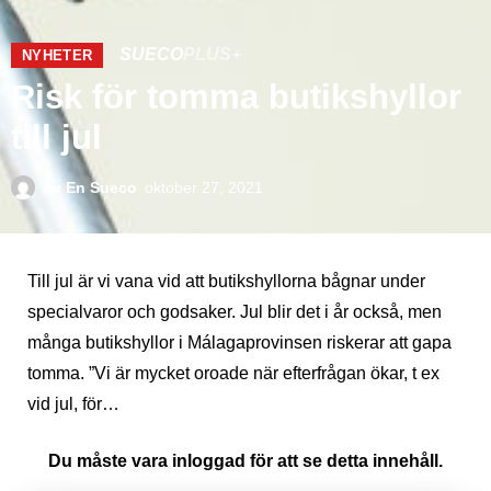
SUECO
PLUS+
NYHETER
Risk för tomma butikshyllor
till jul
Av
En Sueco
oktober 27, 2021
Till jul är vi vana vid att butikshyllorna bågnar under
specialvaror och godsaker. Jul blir det i år också, men
många butikshyllor i Málagaprovinsen riskerar att gapa
tomma. ”Vi är mycket oroade när efterfrågan ökar, t ex
vid jul, för…
Du måste vara inloggad för att se detta innehåll.