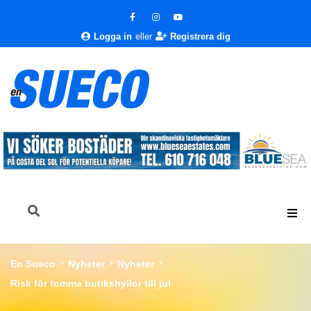
Logga in
eller
Registrera dig
En Sueco
Nyheter
Nyheter
Risk för tomma butikshyllor till jul