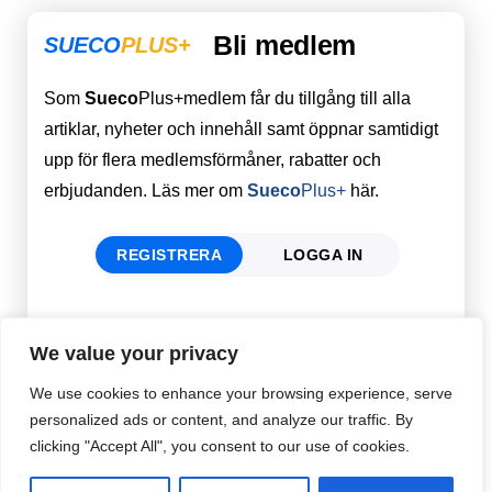
Bli medlem
SUECO
PLUS+
Som
Sueco
Plus+medlem får du tillgång till alla
artiklar, nyheter och innehåll samt öppnar samtidigt
upp för flera medlemsförmåner, rabatter och
erbjudanden. Läs mer om
Sueco
Plus+
här.
REGISTRERA
LOGGA IN
Förnamn
Email
*
We value your privacy
We use cookies to enhance your browsing experience, serve
personalized ads or content, and analyze our traffic. By
Efternamn
Password
*
clicking "Accept All", you consent to our use of cookies.