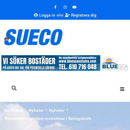
Logga in
eller
Registrera dig
En Sueco
Nyheter
Nyheter
Rockefeller-familjen investerar i Sotogrande