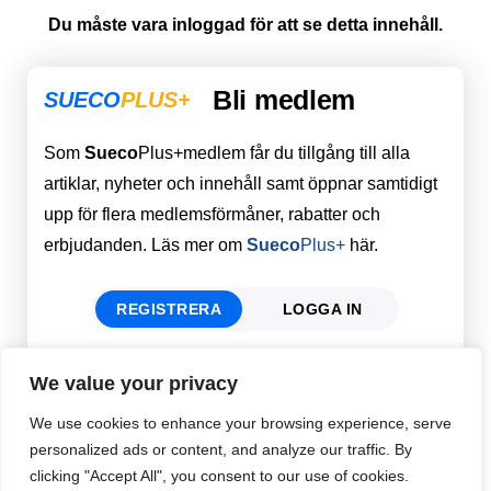
Du måste vara inloggad för att se detta innehåll.
Bli medlem
SUECO
PLUS+
Som
Sueco
Plus+medlem får du tillgång till alla
artiklar, nyheter och innehåll samt öppnar samtidigt
upp för flera medlemsförmåner, rabatter och
erbjudanden. Läs mer om
Sueco
Plus+
här.
REGISTRERA
LOGGA IN
We value your privacy
Förnamn
Email
*
We use cookies to enhance your browsing experience, serve
personalized ads or content, and analyze our traffic. By
clicking "Accept All", you consent to our use of cookies.
Efternamn
Password
*