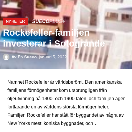
SUECO
PLUS+
NYHETER
Rockefeller-familjen
investerar i Sotogrande
Av
En Sueco
januari 5, 2022
Namnet Rockefeller är världsberömt. Den amerikanska
familjens förmögenheter kom ursprungligen från
oljeutvinning på 1800- och 1900-talen, och familjen äger
fortfarande en av världens största förmögenheter.
Familjen Rockefeller har stått för byggandet av några av
New Yorks mest ikoniska byggnader, och…