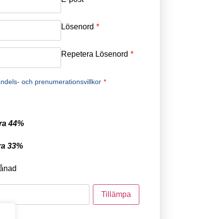
Lösenord
*
Repetera Lösenord
*
ndels- och prenumerationsvillkor
*
ra 44%
ra 33%
ånad