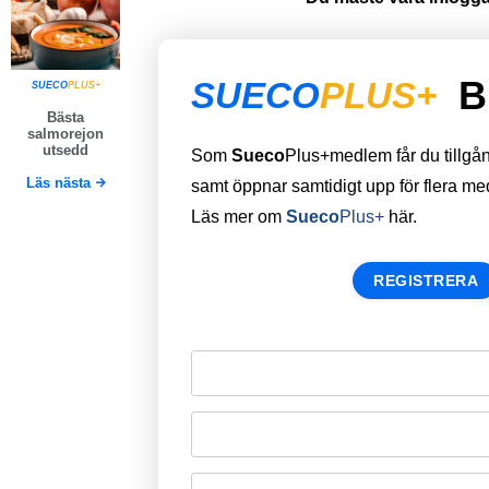
B
SUECO
PLUS+
SUECO
PLUS+
Bästa
salmorejon
utsedd
Som
Sueco
Plus+medlem får du tillgång 
Läs nästa
samt öppnar samtidigt upp för flera m
Läs mer om
Sueco
Plus+
här.
REGISTRERA
Remember Me