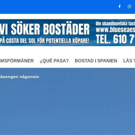
EMSFÖRMÅNER
¿QUÉ PASA?
BOSTAD I SPANIEN
LÄS 
rsäsongen någonsin