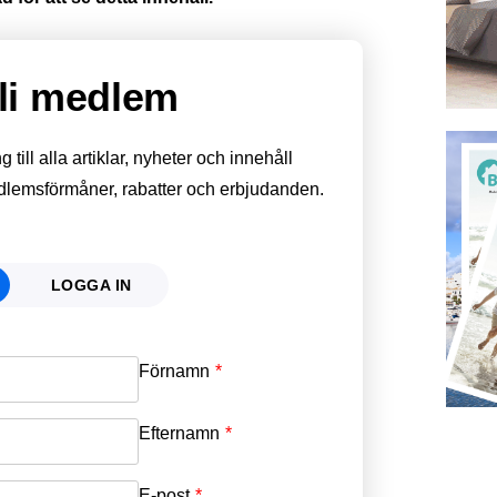
li medlem
till alla artiklar, nyheter och innehåll
edlemsförmåner, rabatter och erbjudanden.
LOGGA IN
Förnamn
Email
*
Efternamn
Password
*
E-post
*