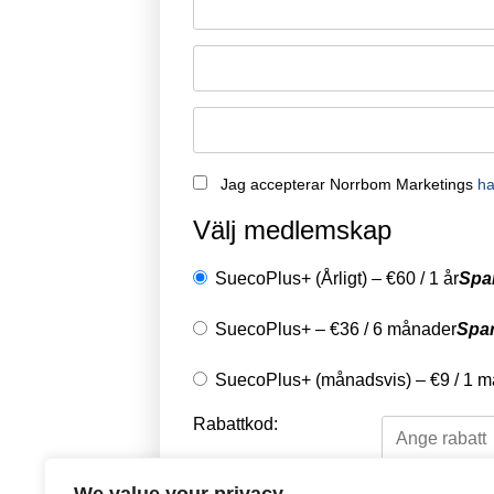
Jag accepterar Norrbom Marketings
ha
Välj medlemskap
SuecoPlus+ (Årligt)
–
€
60
/
1 år
Spa
SuecoPlus+
–
€
36
/
6 månader
Spa
SuecoPlus+ (månadsvis)
–
€
9
/
1 m
Rabattkod: