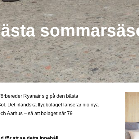
 bästa sommarsä
 förbereder Ryanair sig på den bästa
. Det irländska flygbolaget lanserar nio nya
och Aarhus – så att bolaget når 79
 för att se detta innehåll.