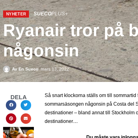
SUECO
PLUS+
NYHETER
Ryanair tror på
någonsin
Av
En Sueco
mars 13, 2022
Så snart klockorna ställs om till sommartid
DELA
sommarsäsongen någonsin på Costa del Sol
destinationer – bland annat till Stockholm 
destinationer…
Du måste vara inloggad