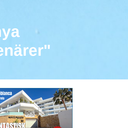
nya
enärer"