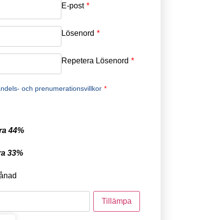
E-post
*
Lösenord
*
Repetera Lösenord
*
ndels- och prenumerationsvillkor
*
ra 44%
ra 33%
ånad