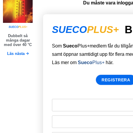
Du måste vara inloggad
B
SUECO
PLUS+
SUECO
PLUS+
Dubbelt så
många dagar
med över 40 °C
Som
Sueco
Plus+medlem får du tillgång 
Läs nästa
samt öppnar samtidigt upp för flera m
Läs mer om
Sueco
Plus+
här.
REGISTRERA