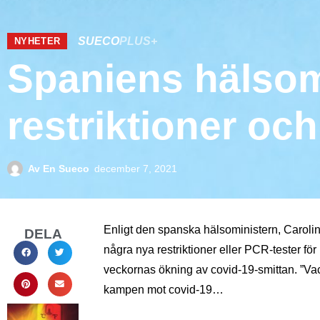
SUECO
PLUS+
NYHETER
Spaniens hälsomi
restriktioner oc
Av
En Sueco
december 7, 2021
Enligt den spanska hälsoministern, Carolin
DELA
några nya restriktioner eller PCR-tester för
veckornas ökning av covid-19-smittan. ”Va
kampen mot covid-19…