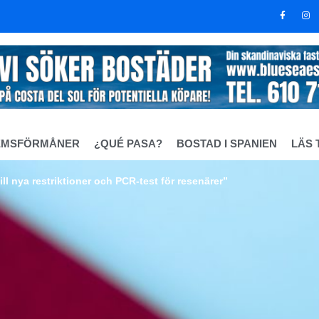
EMSFÖRMÅNER
¿QUÉ PASA?
BOSTAD I SPANIEN
LÄS 
ll nya restriktioner och PCR-test för resenärer”