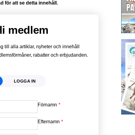
 för att se detta innehåll.
li medlem
till alla artiklar, nyheter och innehåll
edlemsförmåner, rabatter och erbjudanden.
LOGGA IN
Förnamn
Email
*
Efternamn
Password
*