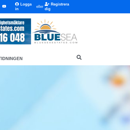
Logga
Registrera
eller
in
dig
TIDNINGEN