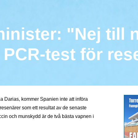
nister: "Nej till 
h PCR-test för res
a Darias, kommer Spanien inte att införa
 resenärer som ett resultat av de senaste
ccin och munskydd är de två bästa vapnen i