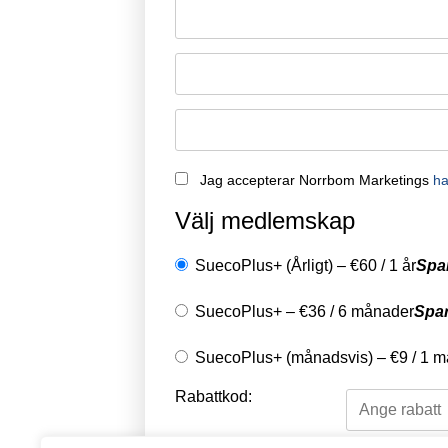
Remember Me
Jag accepterar Norrbom Marketings
ha
Välj medlemskap
SuecoPlus+ (Årligt)
–
€
60
/
1 år
Spa
SuecoPlus+
–
€
36
/
6 månader
Spa
SuecoPlus+ (månadsvis)
–
€
9
/
1 m
Rabattkod: