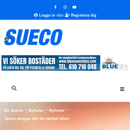
Logga in
eller
Registrera dig
En Sueco
Nyheter
Nyheter
Spara pengar när du tankar bilen