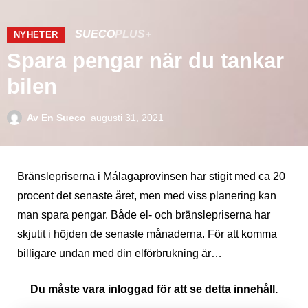
SUECO
PLUS+
NYHETER
Spara pengar när du tankar
bilen
Av
En Sueco
augusti 31, 2021
Bränslepriserna i Málagaprovinsen har stigit med ca 20
procent det senaste året, men med viss planering kan
man spara pengar. Både el- och bränslepriserna har
skjutit i höjden de senaste månaderna. För att komma
billigare undan med din elförbrukning är…
Du måste vara inloggad för att se detta innehåll.