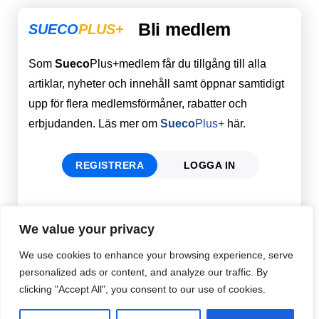
Bli medlem
SUECO
PLUS+
Som
Sueco
Plus+medlem får du tillgång till alla
artiklar, nyheter och innehåll samt öppnar samtidigt
upp för flera medlemsförmåner, rabatter och
erbjudanden. Läs mer om
Sueco
Plus+
här.
REGISTRERA
LOGGA IN
Förnamn
Email
*
We value your privacy
We use cookies to enhance your browsing experience, serve
personalized ads or content, and analyze our traffic. By
Efternamn
Password
*
clicking "Accept All", you consent to our use of cookies.