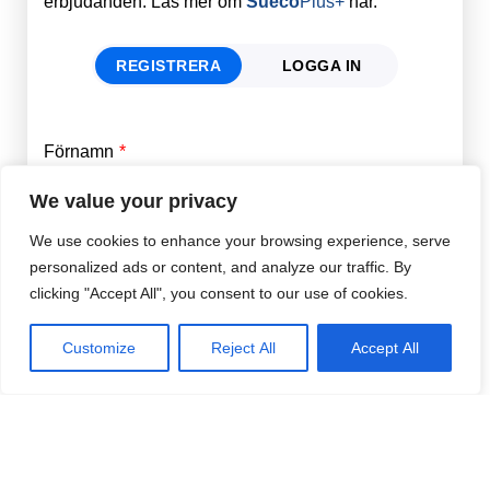
erbjudanden. Läs mer om
Sueco
Plus+
här.
REGISTRERA
LOGGA IN
Förnamn
Email
*
We value your privacy
We use cookies to enhance your browsing experience, serve
Efternamn
Password
*
personalized ads or content, and analyze our traffic. By
clicking "Accept All", you consent to our use of cookies.
Remember Me
E-post
*
Customize
Reject All
Accept All
Lösenord
*