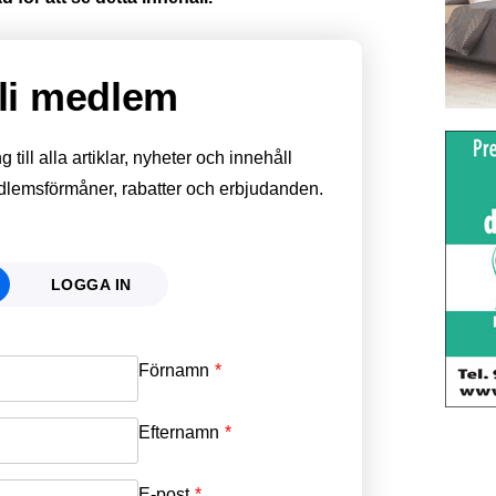
li medlem
till alla artiklar, nyheter och innehåll
edlemsförmåner, rabatter och erbjudanden.
LOGGA IN
Förnamn
Email
*
Efternamn
Password
*
E-post
*