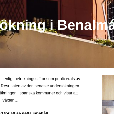
sökning i Benalm
, enligt befolkningssiffror som publicerats av
). Resultaten av den senaste undersökningen
kräkningen i spanska kommuner och visar att
illväxten…
 för att se detta innehåll.