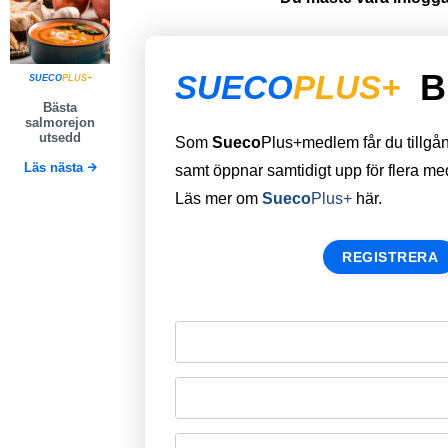
B
SUECO
PLUS+
SUECO
PLUS+
Bästa
salmorejon
utsedd
Som
Sueco
Plus+medlem får du tillgång 
Läs nästa
samt öppnar samtidigt upp för flera m
Läs mer om
Sueco
Plus+
här.
REGISTRERA
Remember Me