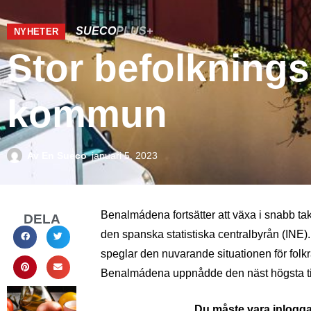
SUECO
PLUS+
NYHETER
Stor befolkning
kommun
Av
En Sueco
januari 5, 2023
Benalmádena fortsätter att växa i snabb takt
DELA
den spanska statistiska centralbyrån (INE
speglar den nuvarande situationen för fol
Benalmádena uppnådde den näst högsta t
Du måste vara inloggad