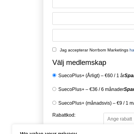
Jag accepterar Norrbom Marketings
ha
Välj medlemskap
SuecoPlus+ (Årligt)
–
€
60
/
1 år
Spa
SuecoPlus+
–
€
36
/
6 månader
Spa
SuecoPlus+ (månadsvis)
–
€
9
/
1 m
Rabattkod: