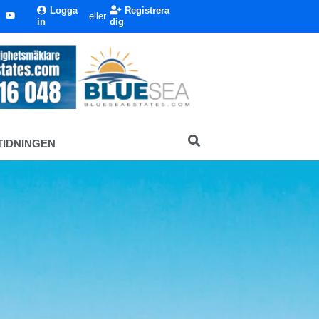
Logga
Registrera
eller
in
dig
TIDNINGEN