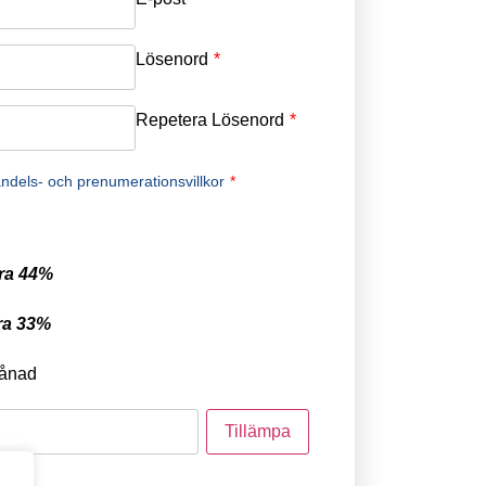
Lösenord
*
Repetera Lösenord
*
ndels- och prenumerationsvillkor
*
ra 44%
ra 33%
ånad