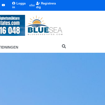
Logga
Registrera
eller
in
dig
TIDNINGEN