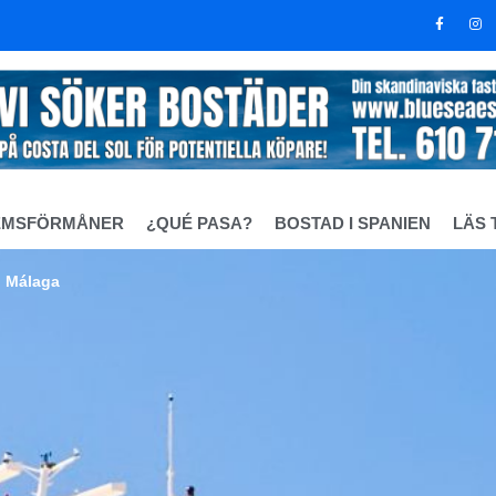
EMSFÖRMÅNER
¿QUÉ PASA?
BOSTAD I SPANIEN
LÄS 
i Málaga