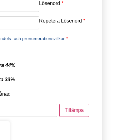
Lösenord
*
Repetera Lösenord
*
ndels- och prenumerationsvillkor
*
ra 44%
ra 33%
ånad
tod