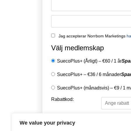
Jag accepterar Norrbom Marketings
ha
Välj medlemskap
SuecoPlus+ (Årligt)
–
€
60
/
1 år
Spa
SuecoPlus+
–
€
36
/
6 månader
Spa
SuecoPlus+ (månadsvis)
–
€
9
/
1 m
Rabattkod:
Välj en betalningsme
We value your privacy