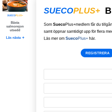
B
SUECO
PLUS+
SUECO
PLUS+
Bästa
Som
Sueco
Plus+medlem får du tillgång 
salmorejon
utsedd
samt öppnar samtidigt upp för flera m
Läs nästa
Läs mer om
Sueco
Plus+
här.
REGISTRERA
Remember Me