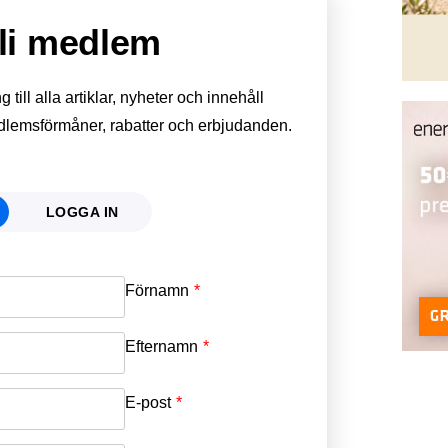
li medlem
till alla artiklar, nyheter och innehåll
edlemsförmåner, rabatter och erbjudanden.
LOGGA IN
Förnamn
Email
*
Efternamn
Password
*
E-post
*