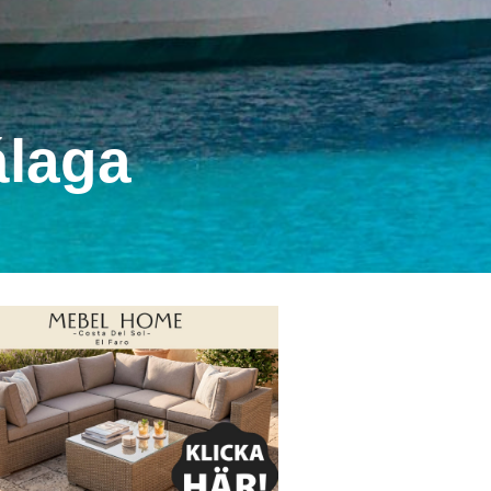
álaga