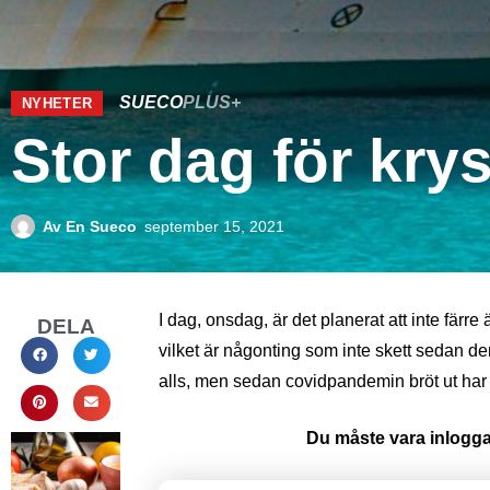
SUECO
PLUS+
NYHETER
Stor dag för kry
Av
En Sueco
september 15, 2021
I dag, onsdag, är det planerat att inte färr
DELA
vilket är någonting som inte skett sedan de
alls, men sedan covidpandemin bröt ut har 
Du måste vara inloggad