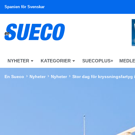
Spanien för Svenskar
NYHETER
KATEGORIER
SUECOPLUS+
MEDL
En Sueco
Nyheter
Nyheter
Stor dag för kryssningsfartyg 