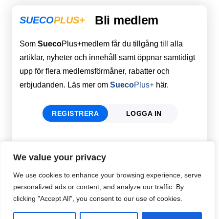
Bli medlem
SUECO
PLUS+
Som
Sueco
Plus+medlem får du tillgång till alla
artiklar, nyheter och innehåll samt öppnar samtidigt
upp för flera medlemsförmåner, rabatter och
erbjudanden. Läs mer om
Sueco
Plus+
här.
REGISTRERA
LOGGA IN
Förnamn
Email
*
We value your privacy
We use cookies to enhance your browsing experience, serve
personalized ads or content, and analyze our traffic. By
Efternamn
Password
*
clicking "Accept All", you consent to our use of cookies.