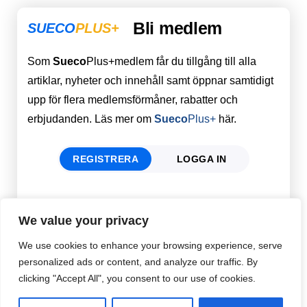
Bli medlem
SUECO
PLUS+
Som
Sueco
Plus+medlem får du tillgång till alla
artiklar, nyheter och innehåll samt öppnar samtidigt
upp för flera medlemsförmåner, rabatter och
erbjudanden. Läs mer om
Sueco
Plus+
här.
REGISTRERA
LOGGA IN
Förnamn
Email
*
We value your privacy
We use cookies to enhance your browsing experience, serve
personalized ads or content, and analyze our traffic. By
Efternamn
Password
*
clicking "Accept All", you consent to our use of cookies.