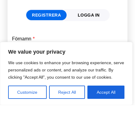
REGISTRERA
LOGGA IN
Förnamn
Email
*
We value your privacy
We use cookies to enhance your browsing experience, serve
Efternamn
Password
*
personalized ads or content, and analyze our traffic. By
clicking "Accept All", you consent to our use of cookies.
Remember Me
E-post
*
Customize
Reject All
Accept All
Lösenord
*