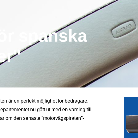
för spanska
er"
en är en perfekt möjlighet för bedragare.
departementet nu gått ut med en varning till
lar om den senaste ”motorvägspiraten”-