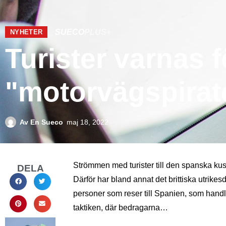
SUECO
PLUS+
NYHETER
Turister varnas 
"motorvägspirat
Av
En Sueco
maj 18, 2022
Strömmen med turister till den spanska kust
DELA
Därför har bland annat det brittiska utrikes
personer som reser till Spanien, som hand
taktiken, där bedragarna…