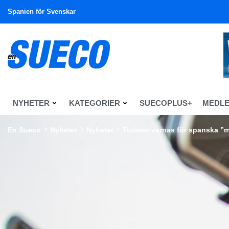
Spanien för Svenskar
NYHETER
KATEGORIER
SUECOPLUS+
MEDL
En Sueco
Nyheter
Nyheter
Turister varnas för spanska ”