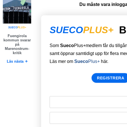
Du måste vara inloggad
B
SUECO
PLUS+
SUECO
PLUS+
Fuengirola
kommun svarar
på
Som
Sueco
Plus+medlem får du tillgång 
Marenostrum-
kritik
samt öppnar samtidigt upp för flera m
Läs mer om
Sueco
Plus+
här.
Läs nästa
REGISTRERA