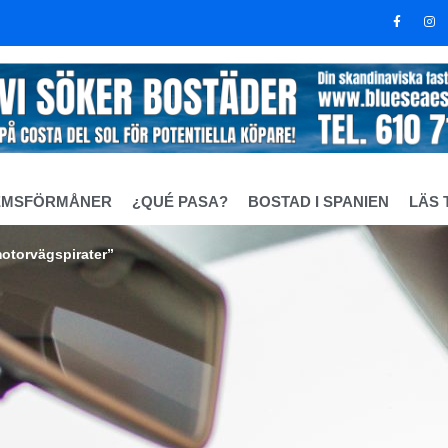
EMSFÖRMÅNER
¿QUÉ PASA?
BOSTAD I SPANIEN
LÄS 
motorvägspirater”