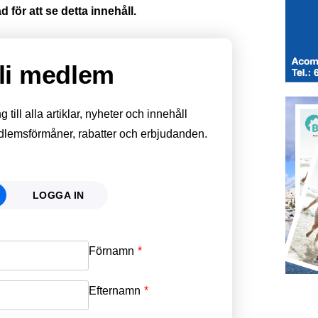
 för att se detta innehåll.
li medlem
till alla artiklar, nyheter och innehåll
edlemsförmåner, rabatter och erbjudanden.
LOGGA IN
Förnamn
Email
*
Efternamn
Password
*