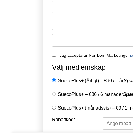
Remember Me
Jag accepterar Norrbom Marketings
ha
Välj medlemskap
SuecoPlus+ (Årligt)
–
€
60
/
1 år
Spa
SuecoPlus+
–
€
36
/
6 månader
Spa
SuecoPlus+ (månadsvis)
–
€
9
/
1 m
Rabattkod: