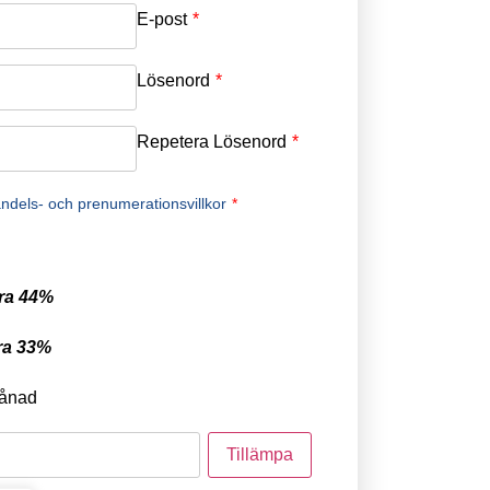
E-post
*
Lösenord
*
Repetera Lösenord
*
ndels- och prenumerationsvillkor
*
ra 44%
ra 33%
ånad