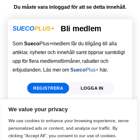
Du måste vara inloggad för att se detta innehåll.
Bli medlem
SUECO
PLUS+
Som
Sueco
Plus+medlem får du tillgång till alla
artiklar, nyheter och innehåll samt öppnar samtidigt
upp för flera medlemsförmåner, rabatter och
erbjudanden. Läs mer om
Sueco
Plus+
här.
REGISTRERA
LOGGA IN
We value your privacy
Förnamn
Email
*
We use cookies to enhance your browsing experience, serve
personalized ads or content, and analyze our traffic. By
clicking "Accept All", you consent to our use of cookies.
Efternamn
Password
*