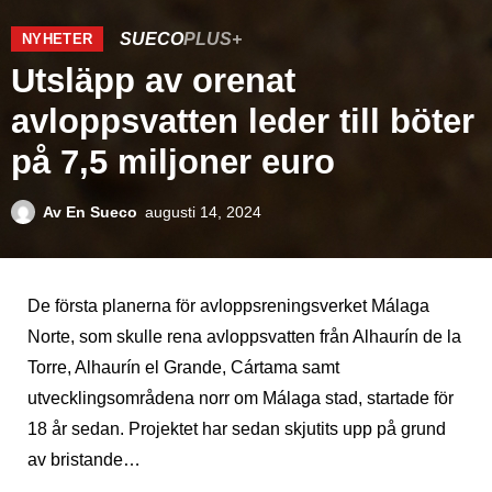
SUECO
PLUS+
NYHETER
Utsläpp av orenat
avloppsvatten leder till böter
på 7,5 miljoner euro
Av
En Sueco
augusti 14, 2024
De första planerna för avloppsreningsverket Málaga
Norte, som skulle rena avloppsvatten från Alhaurín de la
Torre, Alhaurín el Grande, Cártama samt
utvecklingsområdena norr om Málaga stad, startade för
18 år sedan. Projektet har sedan skjutits upp på grund
av bristande…