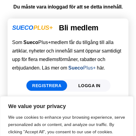
Du måste vara inloggad för att se detta innehåll.
Bli medlem
SUECO
PLUS+
Som
Sueco
Plus+medlem får du tillgång till alla
artiklar, nyheter och innehåll samt öppnar samtidigt
upp för flera medlemsförmåner, rabatter och
erbjudanden. Läs mer om
Sueco
Plus+
här.
REGISTRERA
LOGGA IN
We value your privacy
Förnamn
Email
*
We use cookies to enhance your browsing experience, serve
personalized ads or content, and analyze our traffic. By
clicking "Accept All", you consent to our use of cookies.
Efternamn
Password
*