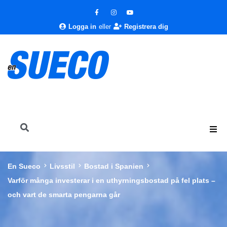
Logga in
eller
Registrera dig
En Sueco
Livsstil
Bostad i Spanien
Varför många investerar i en uthyrningsbostad på fel plats –
och vart de smarta pengarna går