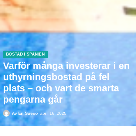
BOSTAD I SPANIEN
Varför många investerar i en
uthyrningsbostad på fel
plats – och vart de smarta
pengarna går
Av
En Sueco
april 16, 2025