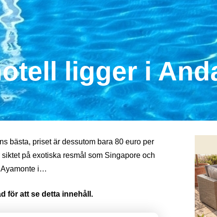
otell ligger i And
ldens bästa, priset är dessutom bara 80 euro per
r siktet på exotiska resmål som Singapore och
 i Ayamonte i…
 för att se detta innehåll.