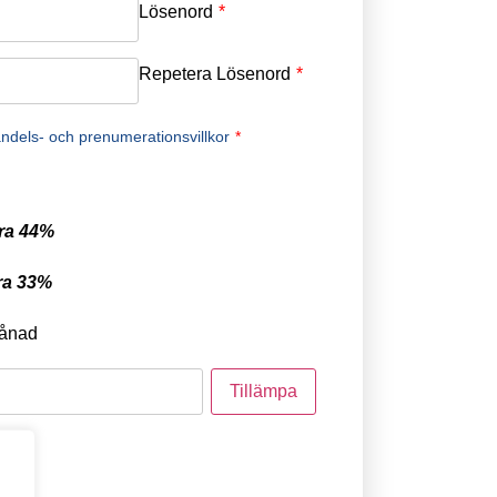
Lösenord
*
Repetera Lösenord
*
ndels- och prenumerationsvillkor
*
ra 44%
ra 33%
ånad
tod