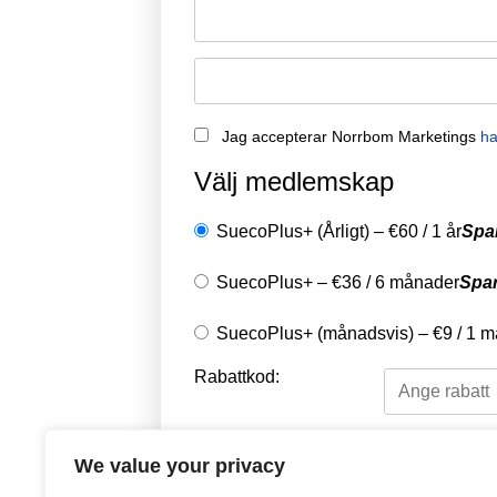
Jag accepterar Norrbom Marketings
ha
Välj medlemskap
SuecoPlus+ (Årligt)
–
€
60
/
1 år
Spa
SuecoPlus+
–
€
36
/
6 månader
Spa
SuecoPlus+ (månadsvis)
–
€
9
/
1 m
Rabattkod:
Välj en betalningsme
We value your privacy