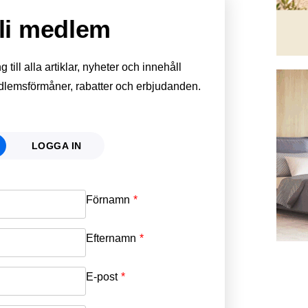
li medlem
till alla artiklar, nyheter och innehåll
edlemsförmåner, rabatter och erbjudanden.
LOGGA IN
Förnamn
Email
*
Efternamn
Password
*
E-post
*