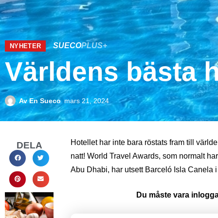
SUECO
PLUS+
NYHETER
Världens bästa h
Av
En Sueco
mars 21, 2024
Hotellet har inte bara röstats fram till vär
DELA
natt! World Travel Awards, som normalt ha
Abu Dhabi, har utsett Barceló Isla Canela
Du måste vara inloggad