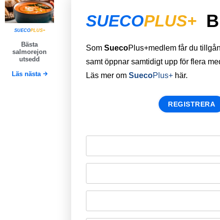
B
SUECO
PLUS+
SUECO
PLUS+
Bästa
Som
Sueco
Plus+medlem får du tillgång 
salmorejon
utsedd
samt öppnar samtidigt upp för flera m
Läs nästa
Läs mer om
Sueco
Plus+
här.
REGISTRERA
Remember Me