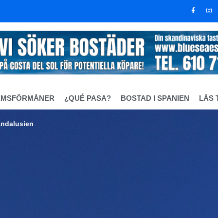
EMSFÖRMÅNER
¿QUÉ PASA?
BOSTAD I SPANIEN
LÄS 
 Andalusien