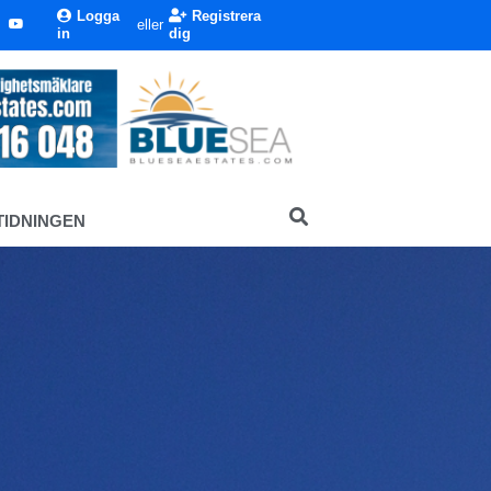
Logga
Registrera
eller
in
dig
TIDNINGEN