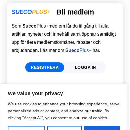
Bli medlem
SUECO
PLUS+
Som
Sueco
Plus+medlem får du tillgång till alla
artiklar, nyheter och innehåll samt öppnar samtidigt
upp för flera medlemsförmåner, rabatter och
erbjudanden. Läs mer om
Sueco
Plus+
här.
REGISTRERA
LOGGA IN
Förnamn
Email
*
We value your privacy
We use cookies to enhance your browsing experience, serve
personalized ads or content, and analyze our traffic. By
Efternamn
Password
*
clicking "Accept All", you consent to our use of cookies.