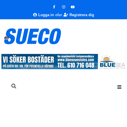
Logga in
eller
Registrera dig
En Sueco
Nyheter
Nyheter
Vintern ser bra ut för Costa del Sol