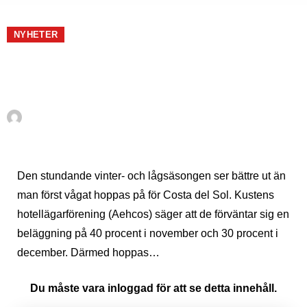
SUECO
PLUS+
NYHETER
Vintern ser bra ut för Costa
del Sol
Av
En Sueco
oktober 26, 2021
Den stundande vinter- och lågsäsongen ser bättre ut än
man först vågat hoppas på för Costa del Sol. Kustens
hotellägarförening (Aehcos) säger att de förväntar sig en
beläggning på 40 procent i november och 30 procent i
december. Därmed hoppas…
Du måste vara inloggad för att se detta innehåll.