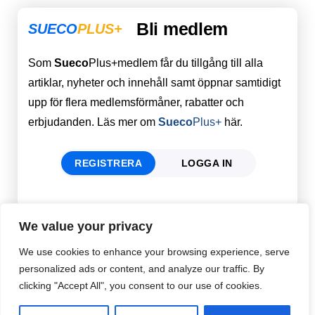
Bli medlem
SUECO
PLUS+
Som
Sueco
Plus+medlem får du tillgång till alla
artiklar, nyheter och innehåll samt öppnar samtidigt
upp för flera medlemsförmåner, rabatter och
erbjudanden. Läs mer om
Sueco
Plus+
här.
REGISTRERA
LOGGA IN
Förnamn
Email
*
We value your privacy
We use cookies to enhance your browsing experience, serve
personalized ads or content, and analyze our traffic. By
Efternamn
Password
*
clicking "Accept All", you consent to our use of cookies.