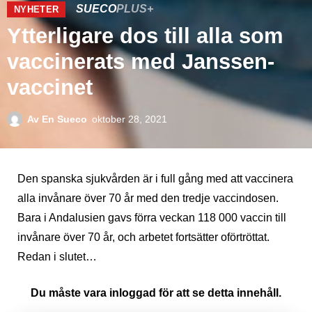
SUECO
PLUS+
NYHETER
Ytterligare dos till alla som
vaccinerats med Janssen-
vaccinet
Av
En Sueco
oktober 28, 2021
Den spanska sjukvården är i full gång med att vaccinera
alla invånare över 70 år med den tredje vaccindosen.
Bara i Andalusien gavs förra veckan 118 000 vaccin till
invånare över 70 år, och arbetet fortsätter oförtröttat.
Redan i slutet…
Du måste vara inloggad för att se detta innehåll.