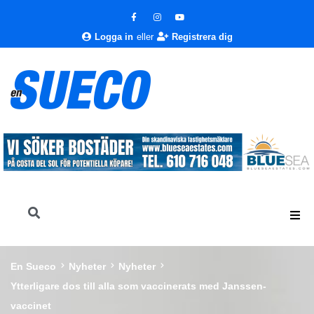
Logga in
eller
Registrera dig
En Sueco
Nyheter
Nyheter
Ytterligare dos till alla som vaccinerats med Janssen-
vaccinet