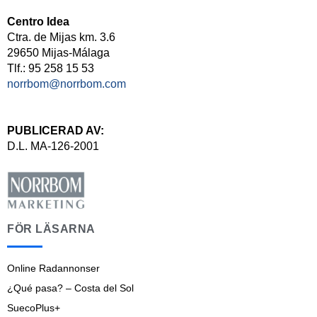
Centro Idea
Ctra. de Mijas km. 3.6
29650 Mijas-Málaga
Tlf.: 95 258 15 53
norrbom@norrbom.com
PUBLICERAD AV:
D.L. MA-126-2001
FÖR LÄSARNA
Online Radannonser
¿Qué pasa? – Costa del Sol
SuecoPlus+