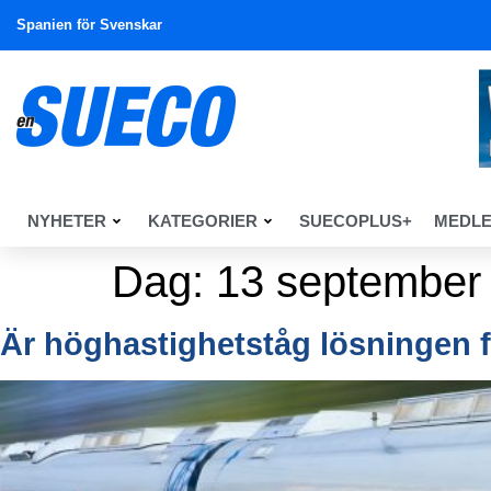
Spanien för Svenskar
NYHETER
KATEGORIER
SUECOPLUS+
MEDL
Dag:
13 september
Är höghastighetståg lösningen 