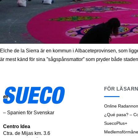
Elche de la Sierra är en kommun i Albaceteprovinsen, som ligge
är mest känd för sina ”sågspånsmattor” som pryder både stadens 
FÖR LÄSAR
Online Radannon
– Spanien för Svenskar
¿Qué pasa? – Cos
SuecoPlus+
Centro Idea
Medlemsförmåne
Ctra. de Mijas km. 3.6