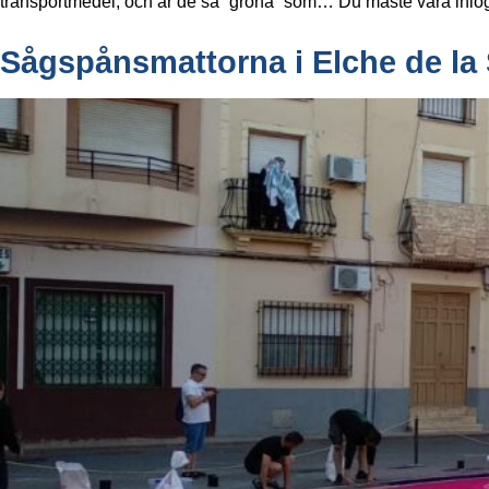
transportmedel, och är de så ”gröna” som… Du måste vara inlogga
Sågspånsmattorna i Elche de la 