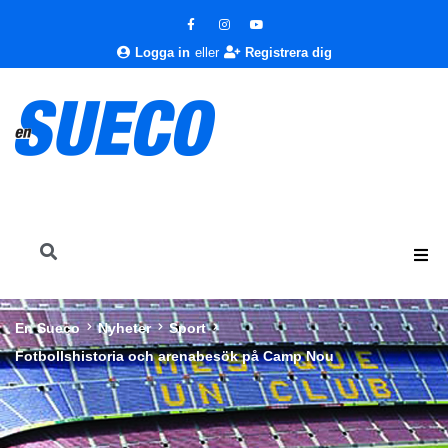
Logga in
eller
Registrera dig
En Sueco
Nyheter
Sport
Fotbollshistoria och arenabesök på Camp Nou