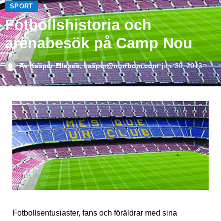
SPORT
Fotbollshistoria och
arenabesök på Camp Nou
Av
Kasper Ellesøe, kasper@norrbom.com
juni 30, 2013
Fotbollsentusiaster, fans och föräldrar med sina