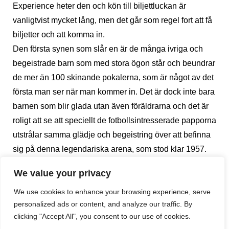
Experience heter den och kön till biljettluckan är
vanligtvist mycket lång, men det går som regel fort att få
biljetter och att komma in.
Den första synen som slår en är de många ivriga och
begeistrade barn som med stora ögon står och beundrar
de mer än 100 skinande pokalerna, som är något av det
första man ser när man kommer in. Det är dock inte bara
barnen som blir glada utan även föräldrarna och det är
roligt att se att speciellt de fotbollsintresserade papporna
utstrålar samma glädje och begeistring över att befinna
sig på denna legendariska arena, som stod klar 1957.
Som en diamantgruva upplyst av strålkastare bländas
We value your privacy
du av de många pokaler som klubben vunnit. Det är inte
We use cookies to enhance your browsing experience, serve
bara pokaler från fotboll utan även från basket, handboll,
personalized ads or content, and analyze our traffic. By
rullskridskohockey och futsal. En tysk familj står och
clicking "Accept All", you consent to our use of cookies.
tittar på pokalerna från Champions Leaguevinsterna och