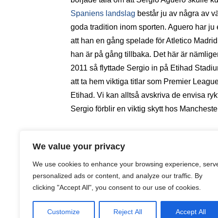
Spaniens landslag
består ju av några av vä
goda tradition inom sporten. Aguero har ju
att han en gång spelade för Atletico Madrid s
han är på gång tillbaka. Det här är nämligen 
2011 så flyttade Sergio in på Etihad Stadiu
att ta hem viktiga titlar som Premier League
Etihad. Vi kan alltså avskriva de envisa ryk
Sergio förblir en viktig skytt hos Manchester
Samma skröna varje år
We value your privacy
Var kommer då de här ryktena ifrån? Det ä
att det finns de som gärna vill röra om i gryt
We use cookies to enhance your browsing experience, serv
personalized ads or content, and analyze our traffic. By
Aguero till den spanska radiostationen Ca
clicking "Accept All", you consent to our use of cookies.
efter år. I och med att han är så nöjd hos M
glatt sätt men man kan ju tänka sig att det 
Customize
Reject All
Accept All
faktiskt funderar på en flytt.