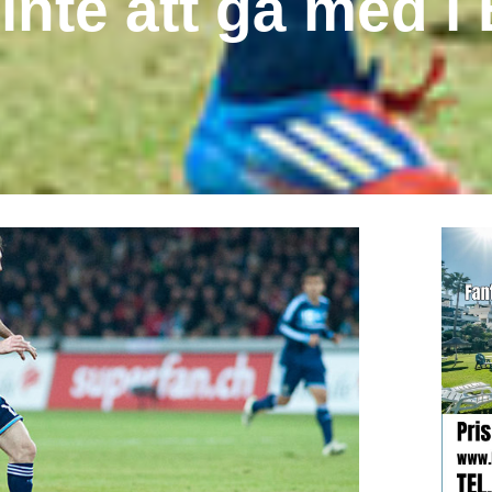
nte att gå med i
d