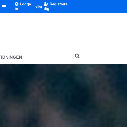
Logga
Registrera
eller
in
dig
TIDNINGEN