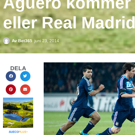
Aguero kommer i
eller Real Madri
Av
Bet365
juni 23, 2014
DELA
SUECO
PLUS+