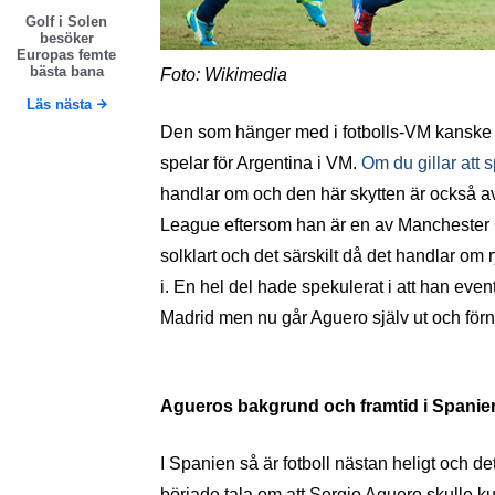
Golf i Solen
besöker
Europas femte
bästa bana
Foto: Wikimedia
Läs nästa
Den som hänger med i fotbolls-VM kanske
spelar för Argentina i VM.
Om du gillar att
handlar om och den här skytten är också av
League eftersom han är en av Manchester Ci
solklart och det särskilt då det handlar om
i. En hel del hade spekulerat i att han even
Madrid men nu går Aguero själv ut och förnek
Agueros bakgrund och framtid i Spanie
I Spanien så är fotboll nästan heligt och de
började tala om att Sergio Aguero skulle ku