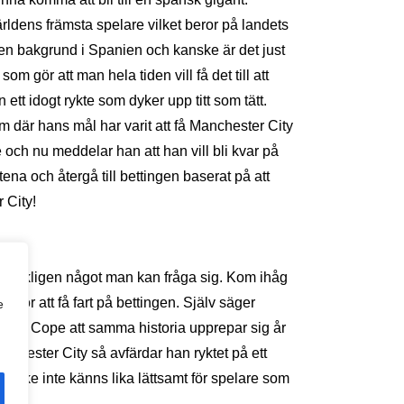
rldens främsta spelare vilket beror på landets
 en bakgrund i Spanien och kanske är det just
om gör att man hela tiden vill få det till att
ett idogt rykte som dyker upp titt som tätt.
m där hans mål har varit att få Manchester City
 och nu meddelar han att han vill bli kvar på
tena och återgå till bettingen baserat på att
 City!
r verkligen något man kan fråga sig. Kom ihåg
an för att få fart på bettingen. Själv säger
e
dena Cope att samma historia upprepar sig år
anchester City så avfärdar han ryktet på ett
kanske inte känns lika lättsamt för spelare som