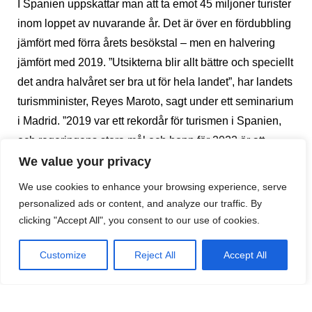
I Spanien uppskattar man att ta emot 45 miljoner turister
inom loppet av nuvarande år. Det är över en fördubbling
jämfört med förra årets besökstal – men en halvering
jämfört med 2019. ”Utsikterna blir allt bättre och speciellt
det andra halvåret ser bra ut för hela landet”, har landets
turismminister, Reyes Maroto, sagt under ett seminarium
i Madrid. ”2019 var ett rekordår för turismen i Spanien,
och regeringens stora mål och hopp för 2022 är att
lyckas nå tillbaka till samma nivå.” Ministern uppskattar
We value your privacy
att sommarens varmaste månader kommer att präglas
We use cookies to enhance your browsing experience, serve
av nationell turism. Å andra sidan tror han att den
personalized ads or content, and analyze our traffic. By
vanliga högsäsongen kommer att förlängas i år och att
clicking "Accept All", you consent to our use of cookies.
många internationella turister kommer besöka Spanien
Customize
Reject All
Accept All
under september och oktober, i takt med att allt fler
vaccineras.