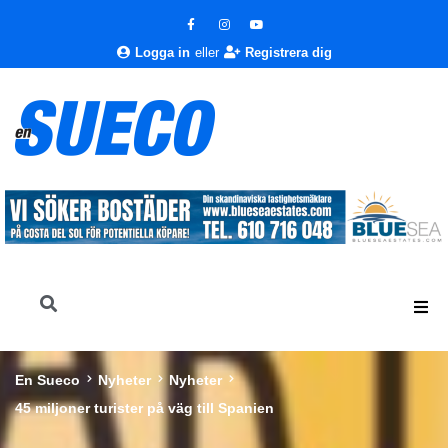
Logga in
eller
Registrera dig
En Sueco
Nyheter
Nyheter
45 miljoner turister på väg till Spanien