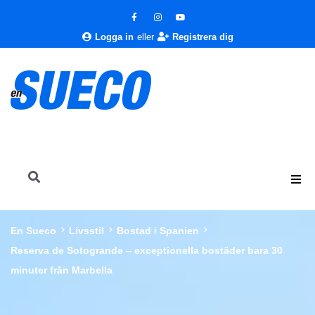
Logga in
eller
Registrera dig
En Sueco
Livsstil
Bostad i Spanien
Reserva de Sotogrande – exceptionella bostäder bara 30
minuter från Marbella