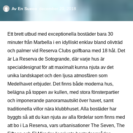
Av
En Sueco
december 20, 2018
Ett brett utbud med exceptionella bostäder bara 30
minuter från Marbella i en idylliskt enklav bland olivträd
och palmer vid Reserva Clubs golfbana med 18 hål. Det
är La Reserva de Sotogrande, där varje hus är
specialdesignat för att maximalt kunna njuta av det
unika landskapet och den ljusa atmosfären som
Medelhavet erbjuder. Det finns både moderna hus,
belägna på toppen av kullen, med stora fönsterpartier
och imponerande panoramautsikt över havet, samt
traditionella villor nära klubbhuset. Alla bostäder har
byggts så att du kan njuta av alla fördelar som finns med
att bo i La Reserva, vars urbanisationer The Seven, The