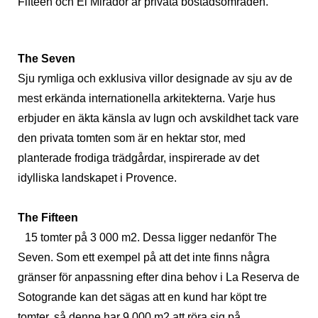
Fifteen och El Mirador är privata bostadsområden.
The Seven
Sju rymliga och exklusiva villor designade av sju av de
mest erkända internationella arkitekterna. Varje hus
erbjuder en äkta känsla av lugn och avskildhet tack vare
den privata tomten som är en hektar stor, med
planterade frodiga trädgårdar, inspirerade av det
idylliska landskapet i Provence.
The Fifteen
15 tomter på 3 000 m2. Dessa ligger nedanför The
Seven. Som ett exempel på att det inte finns några
gränser för anpassning efter dina behov i La Reserva de
Sotogrande kan det sägas att en kund har köpt tre
tomter, så denne har 9 000 m2 att röra sig på.