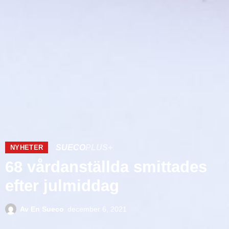
SUECO
PLUS+
NYHETER
68 vårdanställda smittades
efter julmiddag
Av
En Sueco
december 6, 2021