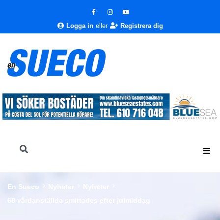
Logga in
eller
Registrera dig
En Sueco
Nyheter
Nyheter
68 vårdanställda smittades efter julmiddag