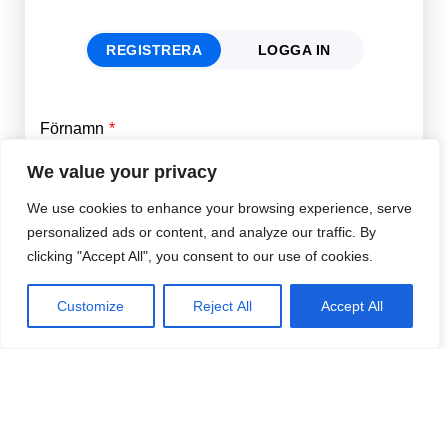
REGISTRERA
LOGGA IN
Förnamn
Email
*
We value your privacy
We use cookies to enhance your browsing experience, serve
Efternamn
Password
*
personalized ads or content, and analyze our traffic. By
clicking "Accept All", you consent to our use of cookies.
Remember Me
E-post
*
Customize
Reject All
Accept All
Lösenord
*