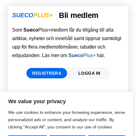
Bli medlem
SUECO
PLUS+
Som
Sueco
Plus+medlem får du tillgång till alla
artiklar, nyheter och innehåll samt öppnar samtidigt
upp för flera medlemsförmåner, rabatter och
erbjudanden. Läs mer om
Sueco
Plus+
här.
REGISTRERA
LOGGA IN
Förnamn
Email
*
We value your privacy
We use cookies to enhance your browsing experience, serve
personalized ads or content, and analyze our traffic. By
Efternamn
Password
*
clicking "Accept All", you consent to our use of cookies.