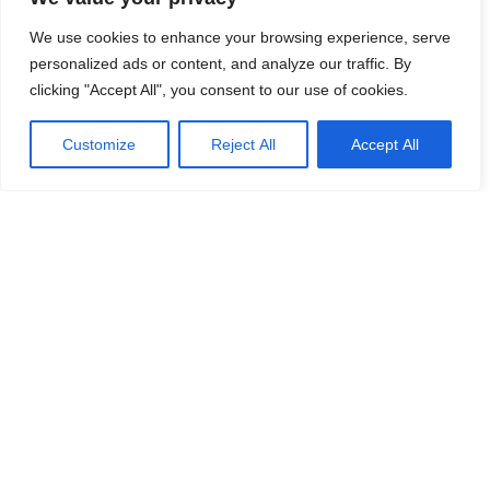
På nationellt plan ligger det dagliga antalet smittade
stabilt på under 1 000 (867 det senaste dygnet) medan
We use cookies to enhance your browsing experience, serve
personalized ads or content, and analyze our traffic. By
fler tillfrisknar. 2 143 patienter har nyligen skrivits ut från
clicking "Accept All", you consent to our use of cookies.
landets sjukhus, men det är fortfarande ca 71 000 som
lider av smittan.
Customize
Reject All
Accept All
En Sueco
DELA