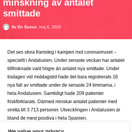
minskning av antalet
smittade
Av
En Sueco
maj 6, 2020
Det ses stora framsteg i kampen mot coronaviruset –
speciellt i Andalusien. Under senaste veckan har antalet
tillfrisknade varit högre än antalet nya smittade. Under
tisdagen vid middagstid hade det bara registrerats 16
nya fall av smittade under de senaste 24 timmarna, i
hela Andalusien. Samtidigt hade 209 patienter
friskförklarats. Därmed minskar antalet patienter med
smitta till 3 713 personer. Utvecklingen i Andalusien är
bland de mest positiva i hela Spanien.
We value your privacy