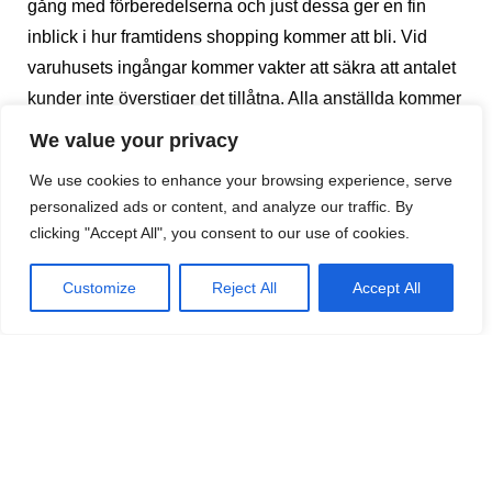
gång med förberedelserna och just dessa ger en fin
inblick i hur framtidens shopping kommer att bli. Vid
varuhusets ingångar kommer vakter att säkra att antalet
kunder inte överstiger det tillåtna. Alla anställda kommer
att bära andningsmask, handskar och så kallade visir
We value your privacy
(som känns igen från sjukhusen). Alla kunder ska bära
We use cookies to enhance your browsing experience, serve
andningsmask samt använda desinfektionsmedel för
personalized ads or content, and analyze our traffic. By
händerna vid ingången. Varuhuset kommer att
clicking "Accept All", you consent to our use of cookies.
dessutom att desinficeras dagligen. Det samma gäller
de plagg som kunder har tagit med sig in i provrummen.
Customize
Reject All
Accept All
En Sueco
DELA