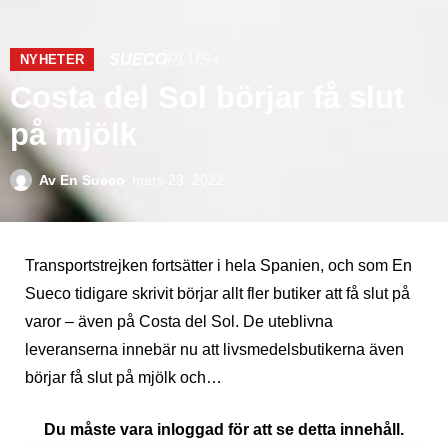
SUECO
PLUS+
NYHETER
Costa del Sol börjar få slut
på mjölk
Av
En Sueco
mars 23, 2022
Transportstrejken fortsätter i hela Spanien, och som En
Sueco tidigare skrivit börjar allt fler butiker att få slut på
varor – även på Costa del Sol. De uteblivna
leveranserna innebär nu att livsmedelsbutikerna även
börjar få slut på mjölk och…
Du måste vara inloggad för att se detta innehåll.