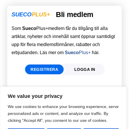
Bli medlem
SUECO
PLUS+
Som
Sueco
Plus+medlem får du tillgång till alla
artiklar, nyheter och innehåll samt öppnar samtidigt
upp för flera medlemsförmåner, rabatter och
erbjudanden. Läs mer om
Sueco
Plus+
här.
REGISTRERA
LOGGA IN
Förnamn
Email
*
We value your privacy
We use cookies to enhance your browsing experience, serve
personalized ads or content, and analyze our traffic. By
Efternamn
Password
*
clicking "Accept All", you consent to our use of cookies.