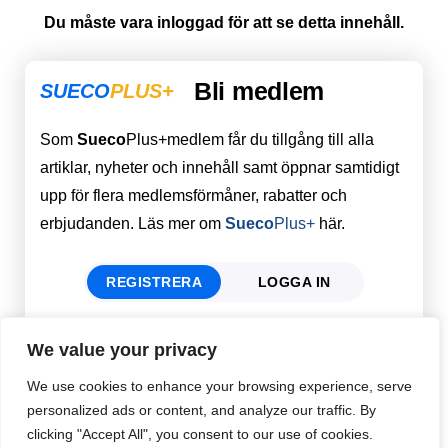
Du måste vara inloggad för att se detta innehåll.
Bli medlem
SUECO
PLUS+
Som
Sueco
Plus+medlem får du tillgång till alla
artiklar, nyheter och innehåll samt öppnar samtidigt
upp för flera medlemsförmåner, rabatter och
erbjudanden. Läs mer om
Sueco
Plus+
här.
REGISTRERA
LOGGA IN
We value your privacy
Förnamn
Email
*
We use cookies to enhance your browsing experience, serve
personalized ads or content, and analyze our traffic. By
clicking "Accept All", you consent to our use of cookies.
Efternamn
Password
*