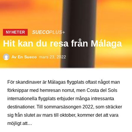
SUECO
PLUS+
NYHETER
Hit kan du resa från Málaga
Av
En Sueco
mars 23, 2022
För skandinaver är Málagas flygplats oftast något man
förknippar med hemresan norrut, men Costa del Sols
internationella flygplats erbjuder många intressanta
destinationer. Till sommarsäsongen 2022, som sträcker
sig från slutet av mars till oktober, kommer det att vara
möjligt att…