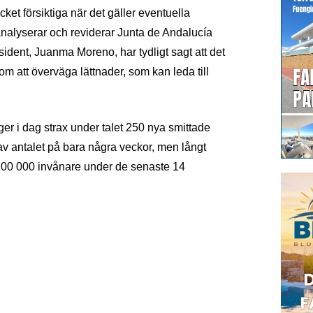
et försiktiga när det gäller eventuella
 analyserar och reviderar Junta de Andalucía
ident, Juanma Moreno, har tydligt sagt att det
 om att överväga lättnader, som kan leda till
r i dag strax under talet 250 nya smittade
av antalet på bara några veckor, men långt
 100 000 invånare under de senaste 14