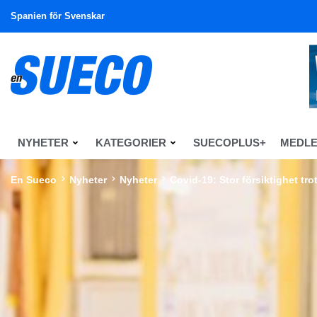
Spanien för Svenskar
NYHETER
KATEGORIER
SUECOPLUS+
MEDL
En Sueco
Nyheter
Nyheter
Covid-19: Stor försiktighet tro