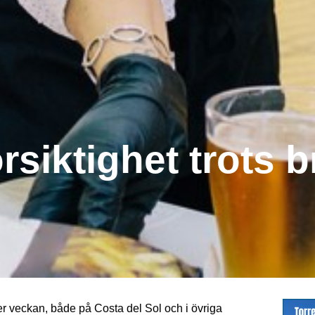
rsiktighet trots b
er veckan, både på Costa del Sol och i övriga