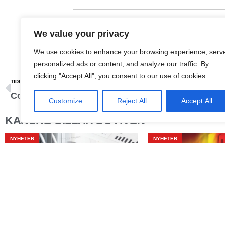
DELA
We value your privacy
We use cookies to enhance your browsing experience, serv
personalized ads or content, and analyze our traffic. By
clicking "Accept All", you consent to our use of cookies.
TIDIGARE
Covid-19: Färre på sjukhus
Customize
Reject All
Accept All
KANSKE GILLAR DU ÄVEN
NYHETER
NYHETER
SUECO
PLUS+