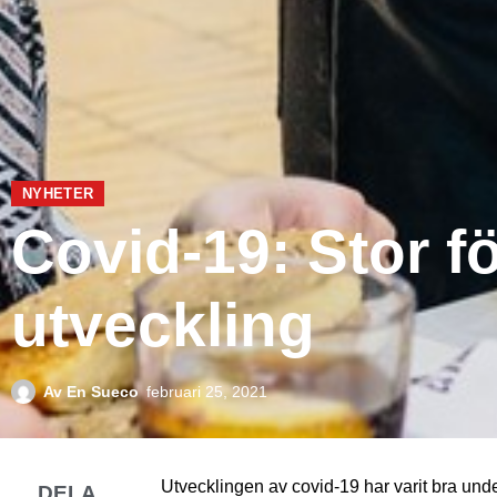
NYHETER
Covid-19: Stor fö
utveckling
Av
En Sueco
februari 25, 2021
Utvecklingen av covid-19 har varit bra und
DELA