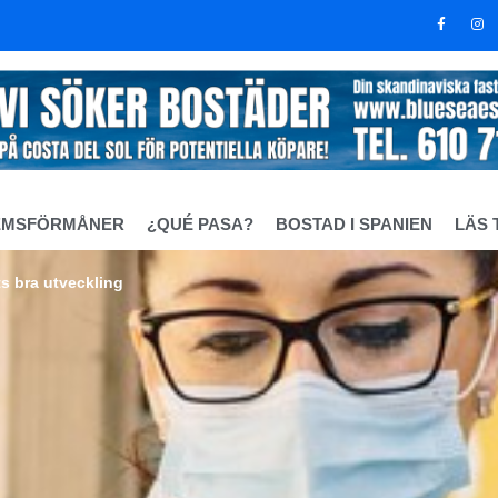
EMSFÖRMÅNER
¿QUÉ PASA?
BOSTAD I SPANIEN
LÄS 
ts bra utveckling