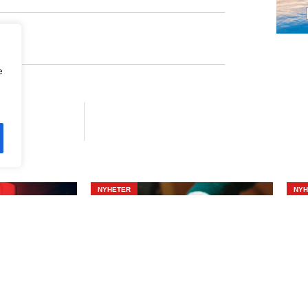
e
NYHETER
NYH