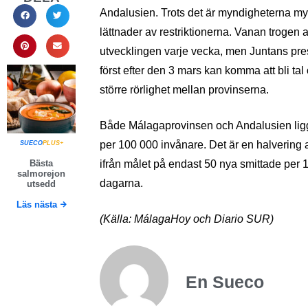
Andalusien. Trots det är myndigheterna myck
lättnader av restriktionerna. Vanan trogen
utvecklingen varje vecka, men Juntans pres
först efter den 3 mars kan komma att bli tal
större rörlighet mellan provinserna.
Både Málagaprovinsen och Andalusien ligge
per 100 000 invånare. Det är en halvering 
SUECO
PLUS+
Bästa
ifrån målet på endast 50 nya smittade per
salmorejon
dagarna.
utsedd
Läs nästa
(Källa: MálagaHoy och Diario SUR)
En Sueco