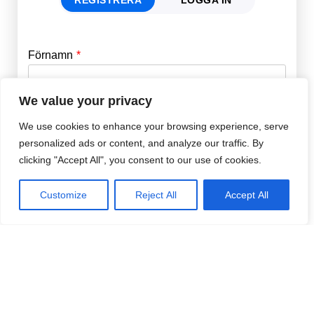
Förnamn
Email
*
We value your privacy
Efternamn
Password
*
We use cookies to enhance your browsing experience, serve
personalized ads or content, and analyze our traffic. By
clicking "Accept All", you consent to our use of cookies.
Remember Me
E-post
*
Customize
Reject All
Accept All
Lösenord
*
Repetera Lösenord
*