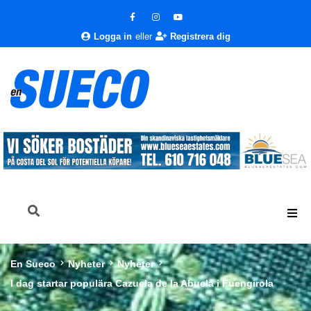
Logga in
eller
Registrera dig
En Sueco
Nyheter
Nyheter
I dag startar populära Cazuela de la Abuela i Fuengirola