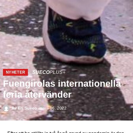
SUECO
PLUS+
NYHETER
Fuengirolas internationella
feria återvänder
Av
En Sueco
mars 16, 2022