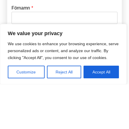
Förnamn
Email
*
Efternamn
Password
*
We value your privacy
We use cookies to enhance your browsing experience, serve
personalized ads or content, and analyze our traffic. By
Remember Me
E-post
*
clicking "Accept All", you consent to our use of cookies.
Customize
Reject All
Accept All
Lösenord
*
Repetera Lösenord
*
Jag accepterar Norrbom Marketings
handels- och