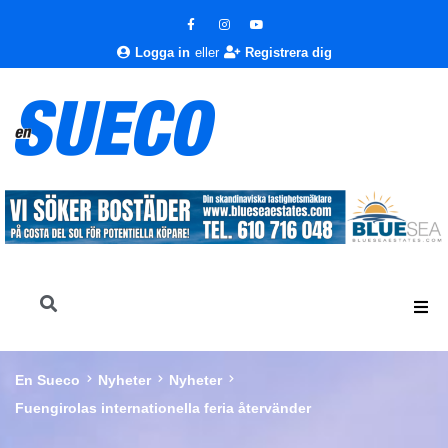
Logga in
eller
Registrera dig
En Sueco
Nyheter
Nyheter
Fuengirolas internationella feria återvänder