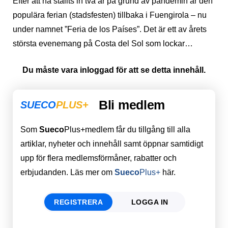
Efter att ha ställts in två år på grund av pandemin är den
populära ferian (stadsfesten) tillbaka i Fuengirola – nu
under namnet ”Feria de los Países”. Det är ett av årets
största evenemang på Costa del Sol som lockar…
Du måste vara inloggad för att se detta innehåll.
Bli medlem
SUECO
PLUS+
Som
Sueco
Plus+medlem får du tillgång till alla
artiklar, nyheter och innehåll samt öppnar samtidigt
upp för flera medlemsförmåner, rabatter och
erbjudanden. Läs mer om
Sueco
Plus+
här.
REGISTRERA
LOGGA IN