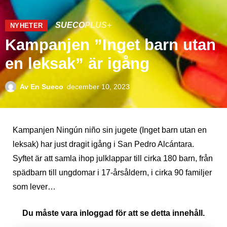
SUECO
PLUS+
NYHETER
Kampanjen ”Inget barn utan
en leksak” är igång
Av
En Sueco
december 10, 2023
Kampanjen Ningún niño sin jugete (Inget barn utan en
leksak) har just dragit igång i San Pedro Alcántara.
Syftet är att samla ihop julklappar till cirka 180 barn, från
spädbarn till ungdomar i 17-årsåldern, i cirka 90 familjer
som lever…
Du måste vara inloggad för att se detta innehåll.