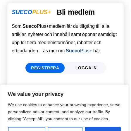
Bli medlem
SUECO
PLUS+
Som
Sueco
Plus+medlem får du tillgång till alla
artiklar, nyheter och innehåll samt öppnar samtidigt
upp för flera medlemsförmåner, rabatter och
erbjudanden. Läs mer om
Sueco
Plus+
här.
REGISTRERA
LOGGA IN
Förnamn
Email
*
We value your privacy
We use cookies to enhance your browsing experience, serve
personalized ads or content, and analyze our traffic. By
Efternamn
Password
*
clicking "Accept All", you consent to our use of cookies.