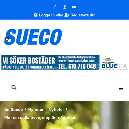
Logga in
eller
Registrera dig
En Sueco
Nyheter
Nyheter
Fler sexuella övergrepp än någonsin