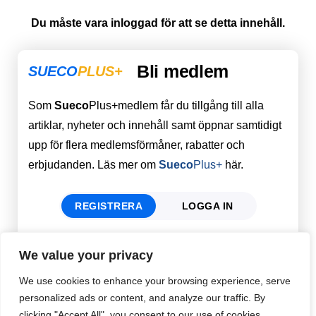
Du måste vara inloggad för att se detta innehåll.
Bli medlem
SUECO
PLUS+
Som
Sueco
Plus+medlem får du tillgång till alla
artiklar, nyheter och innehåll samt öppnar samtidigt
upp för flera medlemsförmåner, rabatter och
erbjudanden. Läs mer om
Sueco
Plus+
här.
REGISTRERA
LOGGA IN
We value your privacy
Förnamn
Email
*
We use cookies to enhance your browsing experience, serve
personalized ads or content, and analyze our traffic. By
clicking "Accept All", you consent to our use of cookies.