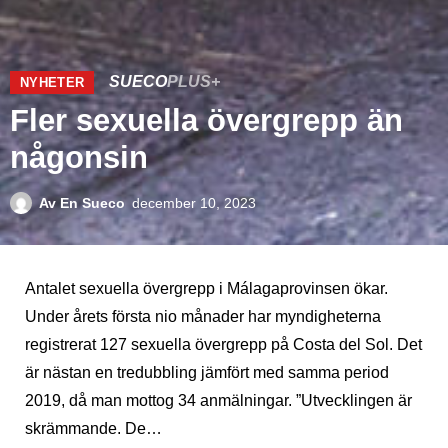
SUECO
PLUS+
NYHETER
Fler sexuella övergrepp än
någonsin
Av
En Sueco
december 10, 2023
Antalet sexuella övergrepp i Málagaprovinsen ökar.
Under årets första nio månader har myndigheterna
registrerat 127 sexuella övergrepp på Costa del Sol. Det
är nästan en tredubbling jämfört med samma period
2019, då man mottog 34 anmälningar. ”Utvecklingen är
skrämmande. De…