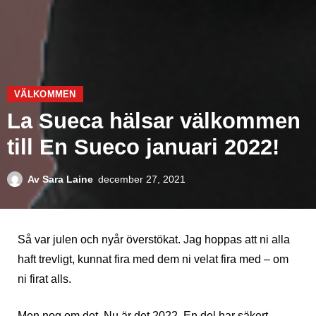
VÄLKOMMEN
La Sueca hälsar välkommen
till En Sueco januari 2022!
Av
Sara Laine
december 27, 2021
Så var julen och nyår överstökat. Jag hoppas att ni alla
haft trevligt, kunnat fira med dem ni velat fira med – om
ni firat alls.
Men nog om det. Nu är det 2022. En del har säkert