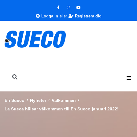
Logga in
eller
Registrera dig
En Sueco
Nyheter
Välkommen
La Sueca hälsar välkommen till En Sueco januari 2022!