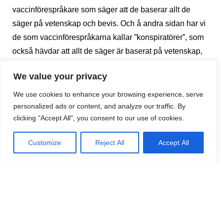
vaccinförespråkare som säger att de baserar allt de
säger på vetenskap och bevis. Och å andra sidan har vi
de som vaccinförespråkarna kallar ”konspiratörer”, som
också hävdar att allt de säger är baserat på vetenskap,
men annan vetenskap. Så här har vi två lag som tror
We value your privacy
svart på vitt på vetenskap, men två vetenskaper som
säger emot varandra.
We use cookies to enhance your browsing experience, serve
personalized ads or content, and analyze our traffic. By
clicking "Accept All", you consent to our use of cookies.
Hur som helst, där stod jag i en trädgård med ett vinglas
i handen och lyssnade på en kvinna som talade om
Customize
Reject All
Accept All
vilken bluff covid-19-vaccinet är. Hon är av tron att det är
ett vaccin som tagits fram för att kontrollera oss, och att
alla som nu är vaccinerade är så kallat chippade. Jag är
inte av samma tro som denna kvinna, men jag lät henne
tala, för jag tycker som sagt att det är intressant, och jag
fann där i stunden att det inte var lönt att ens föra fram