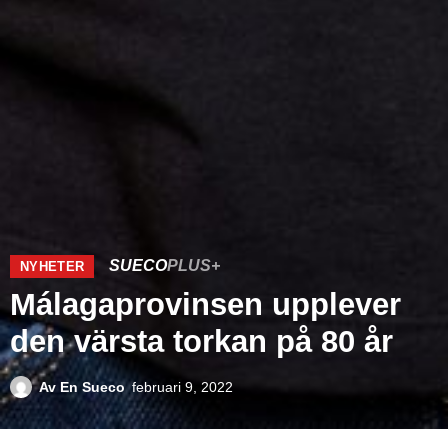
SUECO
PLUS+
NYHETER
Málagaprovinsen upplever
den värsta torkan på 80 år
Av
En Sueco
februari 9, 2022