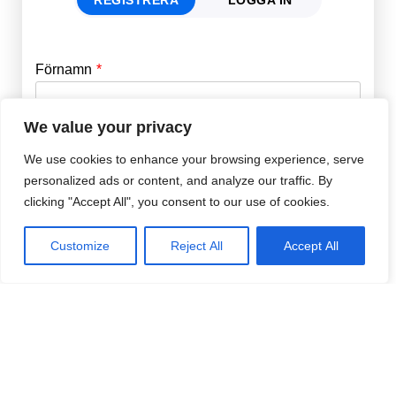
Förnamn
Email
*
We value your privacy
Efternamn
Password
*
We use cookies to enhance your browsing experience, serve
personalized ads or content, and analyze our traffic. By
clicking "Accept All", you consent to our use of cookies.
Remember Me
E-post
*
Customize
Reject All
Accept All
Lösenord
*
Repetera Lösenord
*