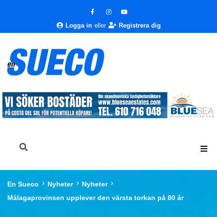
Logga in
eller
Registrera dig
En Sueco
Nyheter
Nyheter
Málagaprovinsen upplever den värsta torkan på 80 år