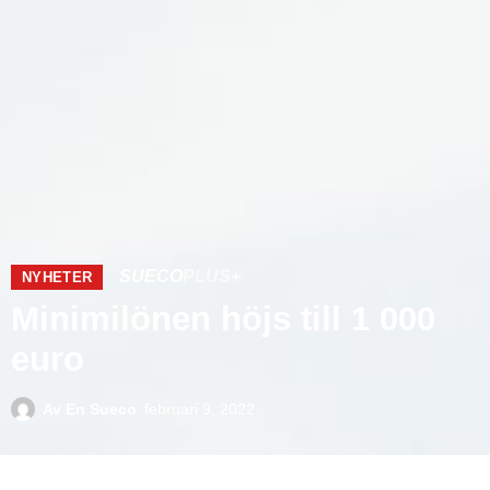
SUECO
PLUS+
NYHETER
Minimilönen höjs till 1 000
euro
Av
En Sueco
februari 9, 2022