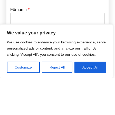
Förnamn
Email
*
Efternamn
Password
*
We value your privacy
We use cookies to enhance your browsing experience, serve
personalized ads or content, and analyze our traffic. By
Remember Me
E-post
*
clicking "Accept All", you consent to our use of cookies.
Customize
Reject All
Accept All
Lösenord
*
Repetera Lösenord
*