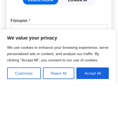
Förnamn
Email
*
We value your privacy
Efternamn
Password
*
We use cookies to enhance your browsing experience, serve
personalized ads or content, and analyze our traffic. By
clicking "Accept All", you consent to our use of cookies.
Remember Me
E-post
*
Customize
Reject All
Accept All
Lösenord
*
Repetera Lösenord
*