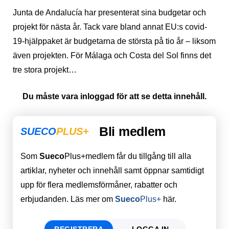
Junta de Andalucía har presenterat sina budgetar och
projekt för nästa år. Tack vare bland annat EU:s covid-
19-hjälppaket är budgetarna de största på tio år – liksom
även projekten. För Málaga och Costa del Sol finns det
tre stora projekt…
Du måste vara inloggad för att se detta innehåll.
Bli medlem
SUECO
PLUS+
Som
Sueco
Plus+medlem får du tillgång till alla
artiklar, nyheter och innehåll samt öppnar samtidigt
upp för flera medlemsförmåner, rabatter och
erbjudanden. Läs mer om
Sueco
Plus+
här.
REGISTRERA
LOGGA IN