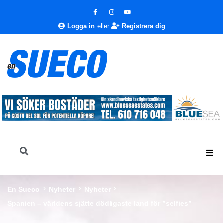
Logga in
eller
Registrera dig
En Sueco
Nyheter
Nyheter
Spanien – världens sjätte dödligaste land för ”selfies”