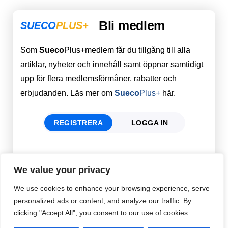
Bli medlem
SUECO
PLUS+
Som
Sueco
Plus+medlem får du tillgång till alla
artiklar, nyheter och innehåll samt öppnar samtidigt
upp för flera medlemsförmåner, rabatter och
erbjudanden. Läs mer om
Sueco
Plus+
här.
REGISTRERA
LOGGA IN
Förnamn
Email
*
We value your privacy
We use cookies to enhance your browsing experience, serve
personalized ads or content, and analyze our traffic. By
Efternamn
Password
*
clicking "Accept All", you consent to our use of cookies.