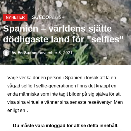
SUECO
PLUS+
NYHETER
Spanien – världens sjätte
dödligaste land för "selfies"
Av
En Sueco
november 5, 2021
Varje vecka dör en person i Spanien i försök att ta en
vågad selfie.I selfie-generationen finns det knappt en
enda människa som inte tagit bilder på sig själva för att
visa sina virtuella vänner sina senaste reseäventyr. Men
enligt en…
Du måste vara inloggad för att se detta innehåll.