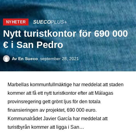
SUECO
PLUS+
NYHETER
Nytt turistkontor för 690 000
€ i San Pedro
Av
En Sueco
september 28, 2021
Marbellas kommunfullmäktige har meddelat att staden
kommer att få ett nytt turistkontor efter att Málagas
provinsregering gett grönt ljus för den totala
finansieringen av projektet, 690 000 euro.
Kommunalrådet Javier García har meddelat att
turistbyrån kommer att ligga i San…