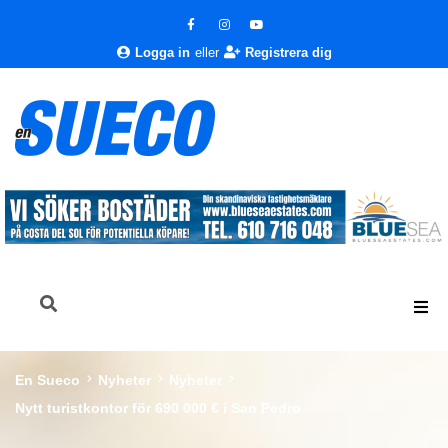
Logga in
eller
Registrera dig
En Sueco
Nyheter
Nyheter
Nytt turistkontor för 690 000 € i San Pedro