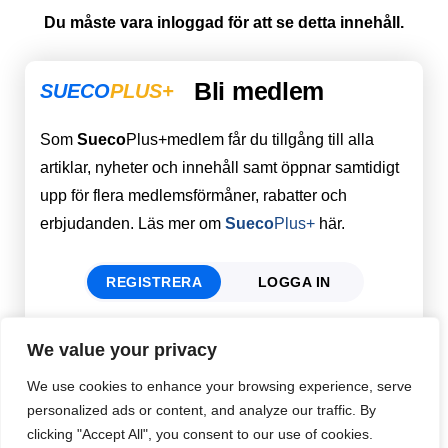
Du måste vara inloggad för att se detta innehåll.
Bli medlem
SUECO
PLUS+
Som
Sueco
Plus+medlem får du tillgång till alla
artiklar, nyheter och innehåll samt öppnar samtidigt
upp för flera medlemsförmåner, rabatter och
erbjudanden. Läs mer om
Sueco
Plus+
här.
REGISTRERA
LOGGA IN
We value your privacy
Förnamn
Email
*
We use cookies to enhance your browsing experience, serve
personalized ads or content, and analyze our traffic. By
clicking "Accept All", you consent to our use of cookies.
Efternamn
Password
*