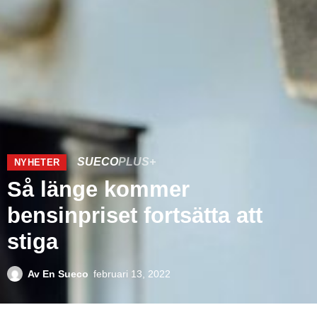
SUECO
PLUS+
NYHETER
Så länge kommer
bensinpriset fortsätta att
stiga
Av
En Sueco
februari 13, 2022