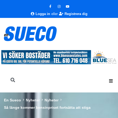
Logga in
eller
Registrera dig
En Sueco
Nyheter
Nyheter
Så länge kommer bensinpriset fortsätta att stiga