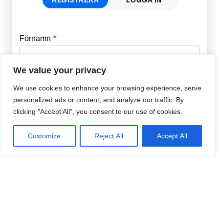
Förnamn
Email
*
We value your privacy
Efternamn
Password
*
We use cookies to enhance your browsing experience, serve
personalized ads or content, and analyze our traffic. By
clicking "Accept All", you consent to our use of cookies.
Remember Me
E-post
*
Customize
Reject All
Accept All
Lösenord
*
Repetera Lösenord
*