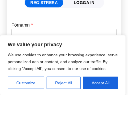
REGISTRERA
LOGGA IN
Förnamn
Email
*
We value your privacy
Efternamn
Password
*
We use cookies to enhance your browsing experience, serve
personalized ads or content, and analyze our traffic. By
clicking "Accept All", you consent to our use of cookies.
Remember Me
E-post
*
Customize
Reject All
Accept All
Lösenord
*
Repetera Lösenord
*