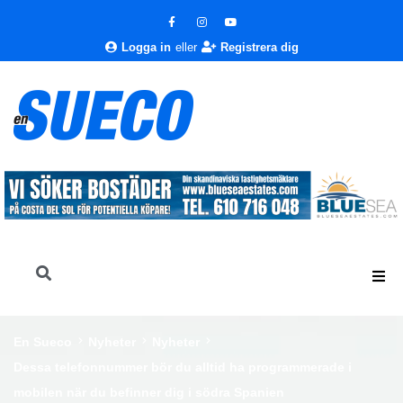
Logga in
eller
Registrera dig
En Sueco
Nyheter
Nyheter
Dessa telefonnummer bör du alltid ha programmerade i
mobilen när du befinner dig i södra Spanien