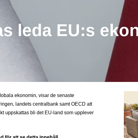
as leda EU:s eko
 globala ekonomin, visar de senaste
ringen, landets centralbank samt OECD att
iskt uppskattas bli det EU-land som upplever
 för att se detta innehåll.