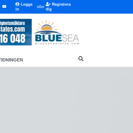
Logga
Registrera
eller
in
dig
TIDNINGEN