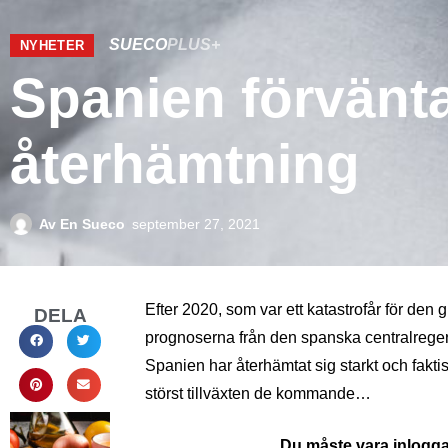
SUECO
PLUS+
NYHETER
Spanien förvänt
återhämtning
Av
En Sueco
september 27, 2021
Efter 2020, som var ett katastrofår för den
DELA
prognoserna från den spanska centralrege
Spanien har återhämtat sig starkt och fakt
störst tillväxten de kommande…
Du måste vara inloggad