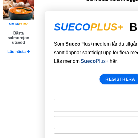
B
SUECO
PLUS+
SUECO
PLUS+
Bästa
salmorejon
utsedd
Som
Sueco
Plus+medlem får du tillgång 
Läs nästa
samt öppnar samtidigt upp för flera m
Läs mer om
Sueco
Plus+
här.
REGISTRERA
Remember Me