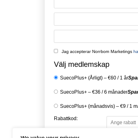
Jag accepterar Norrbom Marketings
ha
Välj medlemskap
SuecoPlus+ (Årligt)
–
€
60
/
1 år
Spa
SuecoPlus+
–
€
36
/
6 månader
Spa
SuecoPlus+ (månadsvis)
–
€
9
/
1 m
Rabattkod: