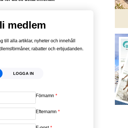
li medlem
till alla artiklar, nyheter och innehåll
edlemsförmåner, rabatter och erbjudanden.
LOGGA IN
Förnamn
Email
*
Efternamn
Password
*
E-post
*