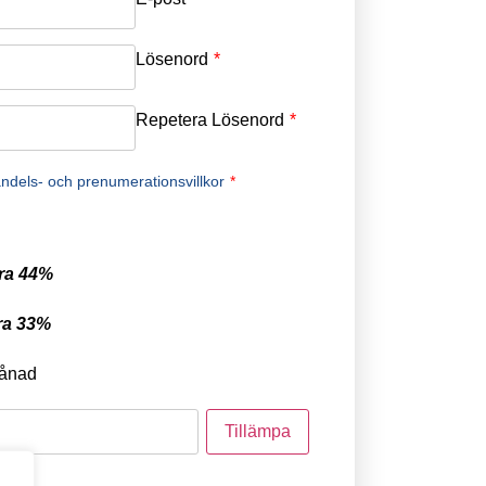
Lösenord
*
Repetera Lösenord
*
ndels- och prenumerationsvillkor
*
ra 44%
ra 33%
ånad