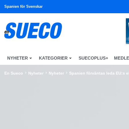
Spanien för Svenskar
NYHETER
KATEGORIER
SUECOPLUS+
MEDL
En Sueco
Nyheter
Nyheter
Spanien förväntas leda EU:s 