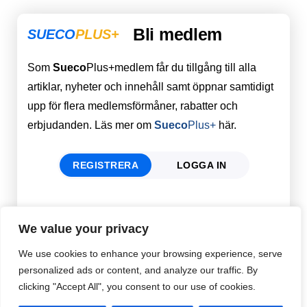
Bli medlem
SUECO
PLUS+
Som
Sueco
Plus+medlem får du tillgång till alla
artiklar, nyheter och innehåll samt öppnar samtidigt
upp för flera medlemsförmåner, rabatter och
erbjudanden. Läs mer om
Sueco
Plus+
här.
REGISTRERA
LOGGA IN
Förnamn
Email
*
We value your privacy
We use cookies to enhance your browsing experience, serve
personalized ads or content, and analyze our traffic. By
Efternamn
Password
*
clicking "Accept All", you consent to our use of cookies.