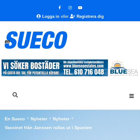
Logga in
eller
Registrera dig
En Sueco
Nyheter
Nyheter
Vaccinet från Janssen rullas ut i Spanien