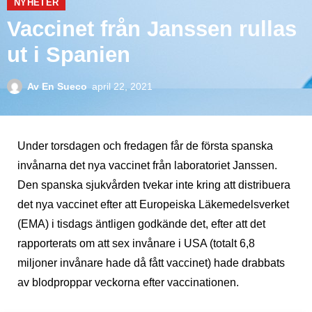
NYHETER
Vaccinet från Janssen rullas
ut i Spanien
Av
En Sueco
april 22, 2021
Under torsdagen och fredagen får de första spanska
invånarna det nya vaccinet från laboratoriet Janssen.
Den spanska sjukvården tvekar inte kring att distribuera
det nya vaccinet efter att Europeiska Läkemedelsverket
(EMA) i tisdags äntligen godkände det, efter att det
rapporterats om att sex invånare i USA (totalt 6,8
miljoner invånare hade då fått vaccinet) hade drabbats
av blodproppar veckorna efter vaccinationen.