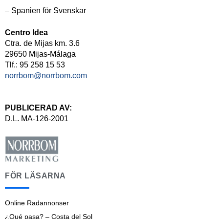
– Spanien för Svenskar
Centro Idea
Ctra. de Mijas km. 3.6
29650 Mijas-Málaga
Tlf.: 95 258 15 53
norrbom@norrbom.com
PUBLICERAD AV:
D.L. MA-126-2001
FÖR LÄSARNA
Online Radannonser
¿Qué pasa? – Costa del Sol