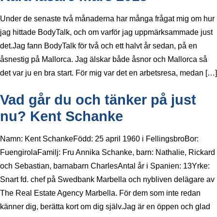
Under de senaste två månaderna har många frågat mig om hur
jag hittade BodyTalk, och om varför jag uppmärksammade just
det.Jag fann BodyTalk för två och ett halvt år sedan, på en
åsnestig på Mallorca. Jag älskar både åsnor och Mallorca så
det var ju en bra start. För mig var det en arbetsresa, medan […]
Vad går du och tänker på just
nu? Kent Schanke
Namn: Kent SchankeFödd: 25 april 1960 i FellingsbroBor:
FuengirolaFamilj: Fru Annika Schanke, barn: Nathalie, Rickard
och Sebastian, barnabarn CharlesAntal år i Spanien: 13Yrke:
Snart fd. chef på Swedbank Marbella och nybliven delägare av
The Real Estate Agency Marbella. För dem som inte redan
känner dig, berätta kort om dig själv.Jag är en öppen och glad