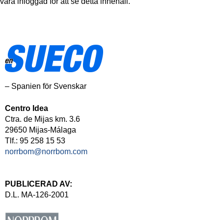
vara inloggad för att se detta innehåll.
– Spanien för Svenskar
Centro Idea
Ctra. de Mijas km. 3.6
29650 Mijas-Málaga
Tlf.: 95 258 15 53
norrbom@norrbom.com
PUBLICERAD AV:
D.L. MA-126-2001