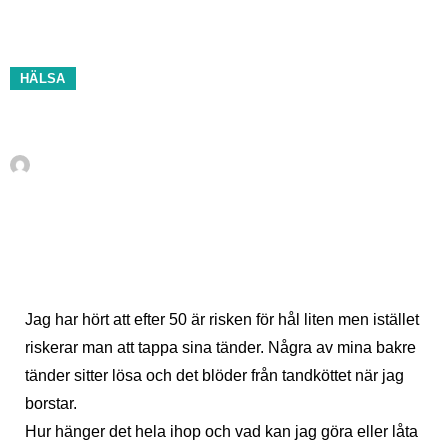
HÄLSA
Fråga tandläkaren juni 2010
Av
Tandsköterska Becky Jimenes.Hansson, Nordic Dental
Center
maj 29, 2010
Jag har hört att efter 50 är risken för hål liten men istället
riskerar man att tappa sina tänder. Några av mina bakre
tänder sitter lösa och det blöder från tandköttet när jag
borstar.
Hur hänger det hela ihop och vad kan jag göra eller låta