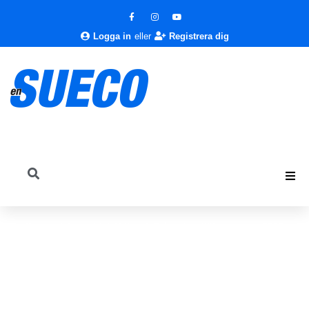
Logga in
eller
Registrera dig
En Sueco
Livsstil
Hälsa
Fråga tandläkaren juni 2010